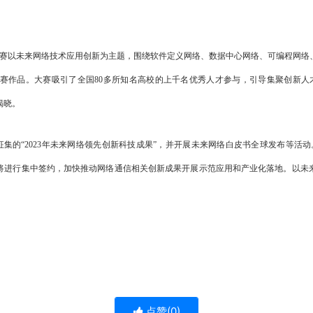
赛以未来网络技术应用创新为主题，围绕软件定义网络、数据中心网络、可编程网络、网
赛作品。大赛吸引了全国80多所知名高校的上千名优秀人才参与，引导集聚创新人
揭晓。
“2023年未来网络领先创新科技成果”，并开展未来网络白皮书全球发布等活动。
将进行集中签约，加快推动网络通信相关创新成果开展示范应用和产业化落地。以未
点赞(
0
)