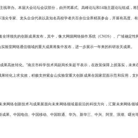
主线举办。本届大会论坛会议部分，由开闭幕式、高峰论坛和14场主题论坛组成，将
等顶尖专家、龙头企业代表以及知名高校学者共百余位业界精英参会，开展有高度、有
全球领先的创新成果发布，其中，像大网级网络操作系统（CNOS）、广域确定性
山实验室网络通信领域的重大成果将集中发布，进一步展示一年来的科研攻关成果。
成果高效转化。”南京市科学技术局副局长朱超平表示，在政策保障上抓落实，未来
在成果转化上求实效，积极支持紫金山实验室重大创新成果在国家层面示范和应用，支
来网络创新技术与成果展面向未来网络领域最前沿的科技方向，汇聚未来网络领域
创新成果。中国电信、中国移动、中国联通、华为、新华三、中兴、阿里、浪潮、曙光