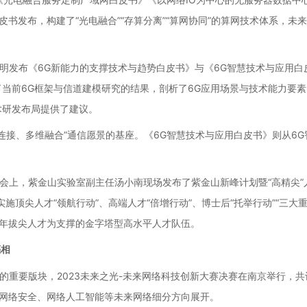
书发布，构建了“光电融合”“存算分离”“算网协同”的算网技术体系，
明发布《
6G
新能力的支撑技术与趋势白皮书》与《
6G
智慧技术与应用白
了当前
6G
框架与信道建模研究的结果，剖析了
6G
应用场景与技术能力要素
术研发布局提供了建议。
连接、多维融合”通信愿景的基座。《
6G
智慧技术与应用白皮书》则从
6G
会上，紫金山实验室副主任汤小南现场发布了紫金山新峰计划暨“高精尖”
实施顶尖人才“领航行动”、高端人才“倍增行动”、博士后“托举行动”“三
年拔尖人才为支撑的金字塔型高水平人才队伍。
亮相
的重要版块，2023未来之光-未来网络科技创新大赛决赛在南京举行，共
网络安全、网络人工智能等未来网络细分方向展开。