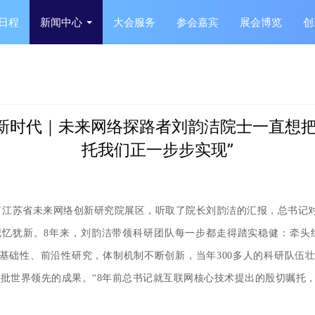
日程
新闻中心
大会服务
参会嘉宾
展会博览
创
建功新时代｜未来网络探路者刘韵洁院士一直想
托我们正一步步实现”
观了江苏省未来网络创新研究院展区，听取了院长刘韵洁的汇报，总书记
新。8年来，刘韵洁带领科研团队每一步都走得踏实稳健：牵头组建
础性、前沿性研究，体制机制不断创新，当年300多人的科研队伍壮
得一批世界领先的成果。“8年前总书记就互联网核心技术提出的殷切嘱托