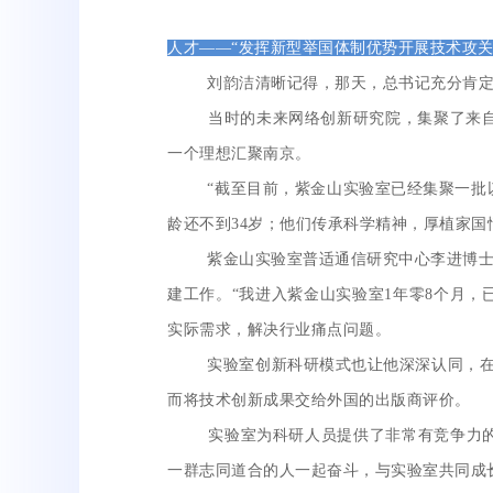
人才——“发挥新型举国体制优势开展技术攻关
刘韵洁清晰记得，那天，总书记充分肯定了
当时的未来网络创新研究院，集聚了来自中
一个理想汇聚南京。
“截至目前，紫金山实验室已经集聚一批以校
龄还不到34岁；他们传承科学精神，厚植家国
紫金山实验室普适通信研究中心李进博士老家
建工作。“我进入紫金山实验室1年零8个月
实际需求，解决行业痛点问题。
实验室创新科研模式也让他深深认同，在政
而将技术创新成果交给外国的出版商评价。
实验室为科研人员提供了非常有竞争力的待
一群志同道合的人一起奋斗，与实验室共同成