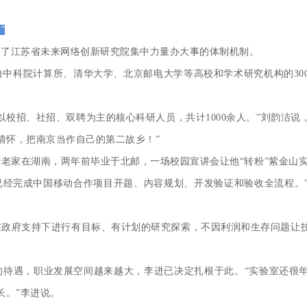
”
江苏省未来网络创新研究院集中力量办大事的体制机制。
科院计算所、清华大学、北京邮电大学等高校和学术研究机构的300
招、社招、双聘为主的核心科研人员，共计1000余人。”刘韵洁说，
情怀，把南京当作自己的第二故乡！”
在湖南，两年前毕业于北邮，一场校园宣讲会让他“转粉”紫金山实
，已经完成中国移动合作项目开题、内容规划、开发验证和验收全流程。
府支持下进行有目标、有计划的研究探索，不因利润和生存问题让技
遇，职业发展空间越来越大，李进已决定扎根于此。“实验室还很年
长。”李进说。