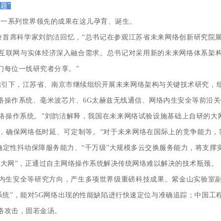
题”
系列世界领先的成果在这儿孕育、诞生。
席科学家刘韵洁回忆，“总书记在参观江苏省未来网络创新研究院展
互联网与实体经济深入融合需求。总书记对采用新的未来网络体系架
们每位一线研究者分享。”
下，江苏省、南京市继续组织开展未来网络架构与关键技术研究，组
络操作系统、毫米波芯片、6G太赫兹无线通信、网络内生安全等前沿
作系统。”刘韵洁解释，我国在未来网络试验设施基础上自研的大网
，确保网络低时延、可定制等。“对于未来网络在国际上的竞争能力，
”确定性抖动保障服务能力、“千万级”大规模多云交换服务能力，将支
“大网”，正通过自主网络操作系统解决传统网络难以解决的技术瓶颈。
内生安全等研究方向，产生多项世界级重磅科技成果。紫金山实验室
系统”，能对5G网络出现的性能缺陷进行快速定位与准确追踪；中国
络攻击，固若金汤。