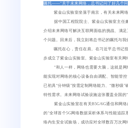
嘱托——“关于未来网络，总书记问了好几个问
紫金山实验室坐落于南京，有关未来网络一
据中国工程院院士、紫金山实验室主任兼首
介绍未来网络可解决互联网面临的挑战、满足
个问题。回来后，我立刻将总书记的嘱托与我
嘱托在心，责任在肩。在习近平总书记指引
步成立了紫金山实验室。紫金山实验室有关网
“和人一样，网络也需要大脑，这就是网络操
能实现对网络的核心设备自由调配、智能管控
已初具“分钟级”按需定制网络能力、“微秒级
特性需求。未来网络试验设施这张覆盖全国的
紫金山实验室在有关B5G/6G通信和网络
的“全球首个5G网络数据采析体系与性能追踪
络内生安全试验场，成功应对全球数百万次网