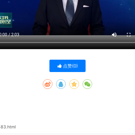
点赞(
0
)
483.html